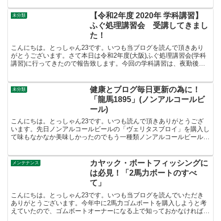
【令和2年度 2020年 学科講習】
未分類
ふぐ処理講習会 受講してきまし
た！
こんにちは。とっしゃん23です。いつも当ブログを読んで頂きあり
がとうございます。さて本日は令和2年度(大阪)ふぐ処理講習会(学科
講習)に行ってきたので報告致します。今回の学科講習は、夜勤後と
いう事で午後2時〜午後5時受付(午後1時30分〜)...
健康とブログ毎日更新の為に！
未分類
「龍馬1895」(ノンアルコールビ
ール)
こんにちは。とっしゃん23です。いつも読んで頂きありがとうござ
います。先日ノンアルコールビールの「ヴェリタスブロイ」を購入し
て味もなかなか美味しかったのでもう一種類ノンアルコールビールを
買ってみました。その名は「龍馬1865」(日本ビール株...
カヤック・ボートフィッシングに
メンテナンス
は必見！「2馬力ボートのすべ
て」
こんにちは。とっしゃん23です。いつも当ブログを読んでいただき
ありがとうございます。今年中に2馬力ゴムボートを購入しようと考
えていたので、ゴムボートオーナーになる上で知っておかなければな
らない安全な使い方や正しい保管などを勉強するべく、今回...