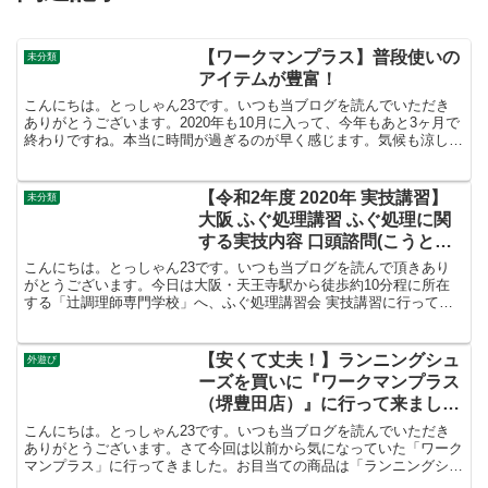
【ワークマンプラス】普段使いの
未分類
アイテムが豊富！
こんにちは。とっしゃん23です。いつも当ブログを読んでいただき
ありがとうございます。2020年も10月に入って、今年もあと3ヶ月で
終わりですね。本当に時間が過ぎるのが早く感じます。気候も涼しく
なり季節も秋に変わりました。食欲の秋という事とコ...
【令和2年度 2020年 実技講習】
未分類
大阪 ふぐ処理講習 ふぐ処理に関
する実技内容 口頭諮問(こうとう
しもん)
こんにちは。とっしゃん23です。いつも当ブログを読んで頂きあり
がとうございます。今日は大阪・天王寺駅から徒歩約10分程に所在
する「辻調理師専門学校」へ、ふぐ処理講習会 実技講習に行ってき
ました。自身が受講したのは午後の部13時30分から(受...
【安くて丈夫！】ランニングシュ
外遊び
ーズを買いに『ワークマンプラス
（堺豊田店）』に行って来まし
た！
こんにちは。とっしゃん23です。いつも当ブログを読んでいただき
ありがとうございます。さて今回は以前から気になっていた「ワーク
マンプラス」に行ってきました。お目当ての商品は「ランニングシュ
ーズ」閉店間際に行ったので、ゆっくり店内を見ることは出...