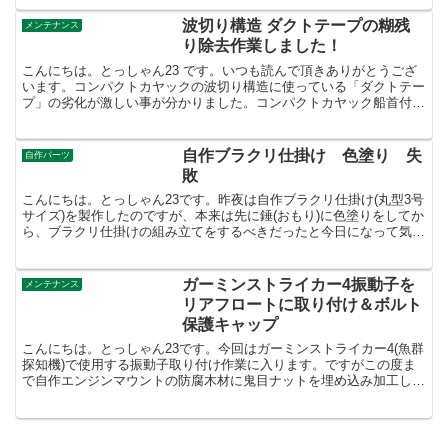
考えています。現在はステンレス製のビ
スで完全に固定しているので着脱出来ず
波切り構造 ダクトテープの糊残
メンテナンス
にコンパクトフィッ...
り除去作業しました！
こんにちは。とっしゃん23 です。いつも読んで頂きありがとうござ
います。コンパクトカヤックの波切り構造に使っている「ダクトテー
プ」の劣化が激しい事が分かりました。コンパクトカヤック船首付近
から海水の流れ込み防止でスポンジゴムを貼り付け、その...
自作ブラクリ仕掛け 色塗り 失
自作パーツ
敗
こんにちは。とっしゃん23です。昨夜は自作ブラクリ仕掛け(丸型3号
サイズ)を製作したのですが、本来は先に錘(おもり)に色塗りをしてか
ら、ブラクリ仕掛けの組み立てをするべきだったと今日になって気付
きました。しかし今回ブラクリの錘(おもり)への...
ガーミンストライカー4振動子を
メンテナンス
リアフロートに取り付け＆ボルト
保護キャップ
こんにちは。とっしゃん23です。今回はガーミンストライカー4(魚群
探知機)で使用する振動子取り付け作業に入ります。ですがこの度ま
で自作エンジンマウントの防腐木材に鬼目ナットを埋め込み加工し、
振動子をコンパクトフィッシングカヤックの出艇都度に...