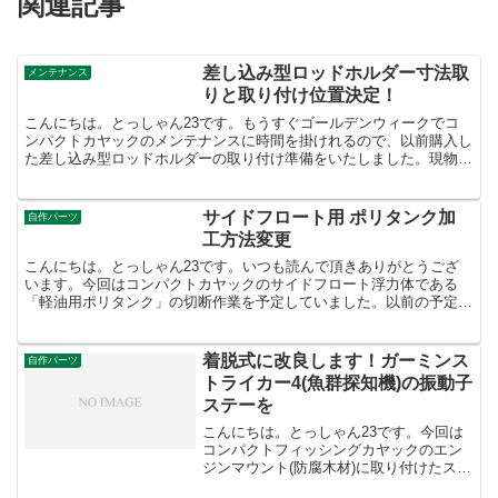
関連記事
差し込み型ロッドホルダー寸法取
メンテナンス
りと取り付け位置決定！
こんにちは。とっしゃん23です。もうすぐゴールデンウィークでコ
ンパクトカヤックのメンテナンスに時間を掛けれるので、以前購入し
た差し込み型ロッドホルダーの取り付け準備をいたしました。現物が
これです。現在も確認したところAmazonで価格変更な...
サイドフロート用 ポリタンク加
自作パーツ
工方法変更
こんにちは。とっしゃん23です。いつも読んで頂きありがとうござ
います。今回はコンパクトカヤックのサイドフロート浮力体である
「軽油用ポリタンク」の切断作業を予定していました。以前の予定し
ていた考えですがサイドフロート浮力体の「軽油ポリタンク」...
着脱式に改良します！ガーミンス
自作パーツ
トライカー4(魚群探知機)の振動子
ステーを
こんにちは。とっしゃん23です。今回は
コンパクトフィッシングカヤックのエン
ジンマウント(防腐木材)に取り付けたステ
ンレス製ステーを着脱式に改良しようと