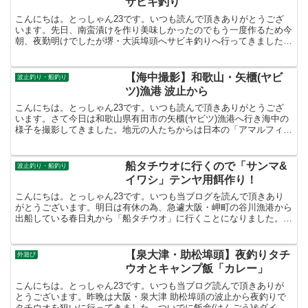
サビキ釣り
こんにちは。とっしゃん23です。いつも読んで頂きありがとうござ
います。先日、南蛮漬けを作り美味しかったのでもう一度作るため今
朝、夜勤明けでしたが堺・大浜埠頭へサビキ釣りへ行ってきました。
以前に堺・天狗堂釣具店で1kg(¥330)冷凍アミエビ...
【海中撮影】和歌山・矢櫃(ヤビ
波止釣り・船釣り
ツ)漁港 波止から
こんにちは。とっしゃん23です。いつも読んで頂きありがとうござ
います。さて今日は和歌山県有田市の矢櫃(ヤビツ)漁港へ行き海中の
様子を撮影してきました。地元の人たちからは日本の「アマルフィ海
岸」よばれる絶景です。最近ではこの美しい風景に惹かれ...
船タチウオに行くので「サンマ&
波止釣り・船釣り
イワシ」テンヤ用餌作り！
こんにちは。とっしゃん23です。いつも当ブログを読んで頂きあり
がとうございます。明日は有休の為、急遽大阪・岬町の谷川漁港から
出船している春日丸から「船タチウオ」に行くことになりました。台
風10号の影響で出船するか不安でしたが、出船確定の連絡...
【泉大津・助松埠頭】夜釣りタチ
外遊び
ウオとキャンプ飯「カレー」
こんにちは。とっしゃん23です。いつも当ブログ読んで頂きありが
とうございます。昨晩は大阪・泉大津 助松埠頭の波止から夜釣りで
タチウオを狙いに行ってきました。ついでに飯盒(はんごう)&ダイソ