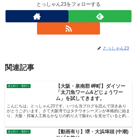
とっしゃん23をフォローする
とっしゃん23
関連記事
【大阪・泉南郡 岬町】ダイソー
波止釣り・船釣り
「太刀魚ワーム&どじょうワー
ム」を試してきます。
こんにちは。とっしゃん23です。いつも当ブログを読んで頂きあり
がとうございます。さて大阪湾ではタチウオシーズンが本格的に始ま
り、大阪・貝塚人工島もかなりの釣り人で賑わいを見せていると釣果
情報で確認できたのですが、あまりにも釣り人が多いと釣り...
【動画有り】堺・大浜埠頭 (中潮)
波止釣り・船釣り