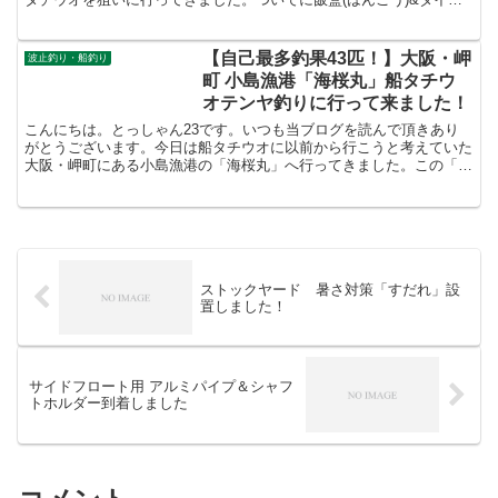
ー「メスティン」を屋外で初使用してきたのでその感想も...
【自己最多釣果43匹！】大阪・岬
波止釣り・船釣り
町 小島漁港「海桜丸」船タチウ
オテンヤ釣りに行って来ました！
こんにちは。とっしゃん23です。いつも当ブログを読んで頂きあり
がとうございます。今日は船タチウオに以前から行こうと考えていた
大阪・岬町にある小島漁港の「海桜丸」へ行ってきました。この「海
桜丸」は、若手のナイスガイな船長が切り盛りをしていて、...
ストックヤード 暑さ対策「すだれ」設
置しました！
サイドフロート用 アルミパイプ＆シャフ
トホルダー到着しました