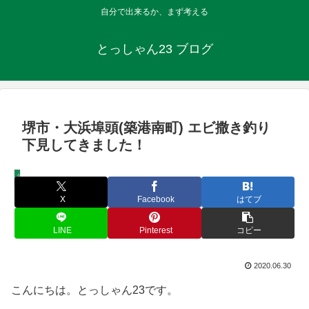
自分で出来るか、まず考える
とっしゃん23 ブログ
堺市・大浜埠頭(築港南町) エビ撒き釣り
下見してきました！
波止釣り・船釣り
X
Facebook
はてブ
LINE
Pinterest
コピー
2020.06.30
こんにちは。とっしゃん23です。