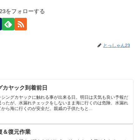
23をフォローする
とっしゃん23
グカヤック到着前日
ッシングカヤックに触れる事が出来る日。明日は天気も良い予報だ
思ったが、水漏れチェックをしないまま海に行くのは危険、水漏れ
から海に行くのが安全だ。親戚の子供たちと...
復＆復元作業