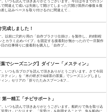
です。いつも読んで頂きありがとうございます。今日は今までのコン
スで間違えて或いは失敗して開けてしまった穴開け箇所の修復＆復
差し込みベースを取り付けるのに間違えて...
け完成しました！
す。以前に穴釣り用の「自作ブラクリ仕掛け」を製作し、約8割程
インとカラミ止めパイプ」を固定する接着剤が無かったので一旦製作
日の仕事帰りに接着剤を購入し「自作ブ...
茶葉でシーズニング】ダイソー「メスティン」
です。いつも当ブログを読んで頂きありがとうございます。さて今回
メスティン」を「米の研ぎ汁&緑茶の茶葉」でシーズニングしまし
ィン」セリアの「折りたたみスプーン&フ...
！第一精工「チビサポート」
です。いつも読んで頂きありがとうございます。船釣りで魚を取り込
「竿受け」になります。「竿受け」を利用することで、魚を船内に