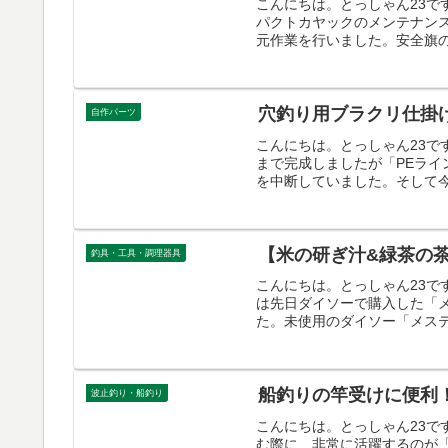
こんにちは。とっしゃん23
パクトカヤックのメンテナン
元作業を行いました。安全旗の
穴釣り用ブラクリ仕掛
自作パーツ
こんにちは。とっしゃん23で
まで完成しましたが「PEラ
を中断していました。そして今
【米の研ぎ汁&緑茶の
釣具・工具・調理器具
こんにちは。とっしゃん23
は先日ダイソーで購入した「
た。未使用のダイソー「メステ
船釣りの竿受けに便利
波止釣り・船釣り
こんにちは。とっしゃん23
む際に、非常に活躍するのが