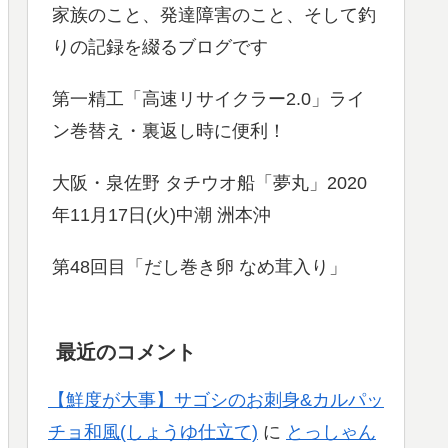
家族のこと、発達障害のこと、そして釣
りの記録を綴るブログです
第一精工「高速リサイクラー2.0」ライ
ン巻替え・裏返し時に便利！
大阪・泉佐野 タチウオ船「夢丸」2020
年11月17日(火)中潮 洲本沖
第48回目「だし巻き卵 なめ茸入り」
最近のコメント
【鮮度が大事】サゴシのお刺身&カルパッ
チョ和風(しょうゆ仕立て)
に
とっしゃん