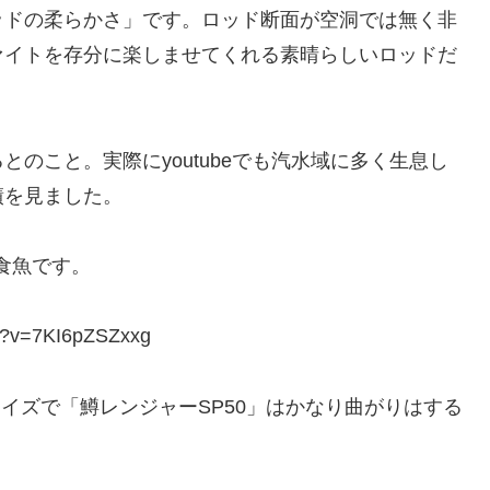
ッドの柔らかさ」です。ロッド断面が空洞では無く非
ァイトを存分に楽しませてくれる素晴らしいロッドだ
のこと。実際にyoutubeでも汽水域に多く生息し
績を見ました。
食魚です。
?v=7KI6pZSZxxg
イズで「鱒レンジャーSP50」はかなり曲がりはする