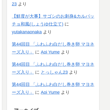
23
より
【鮮度が大事】サゴシのお刺身&カルパッ
チョ和風(しょうゆ仕立て)
に
yutakanaonaka
より
第44回目 「ふわふわ白だし巻き卵 マヨネ
ーズ入り」
に
Aoi Yume
より
第44回目 「ふわふわ白だし巻き卵 マヨネ
ーズ入り」
に
とっしゃん23
より
第44回目 「ふわふわ白だし巻き卵 マヨネ
ーズ入り」
に
Aoi Yume
より