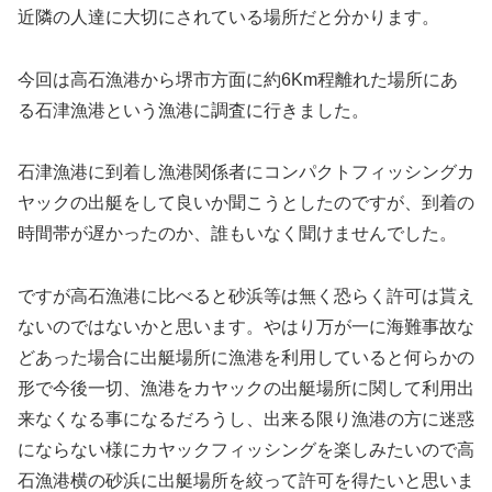
近隣の人達に大切にされている場所だと分かります。
今回は高石漁港から堺市方面に約6Km程離れた場所にあ
る石津漁港という漁港に調査に行きました。
石津漁港に到着し漁港関係者にコンパクトフィッシングカ
ヤックの出艇をして良いか聞こうとしたのですが、到着の
時間帯が遅かったのか、誰もいなく聞けませんでした。
ですが高石漁港に比べると砂浜等は無く恐らく許可は貰え
ないのではないかと思います。やはり万が一に海難事故な
どあった場合に出艇場所に漁港を利用していると何らかの
形で今後一切、漁港をカヤックの出艇場所に関して利用出
来なくなる事になるだろうし、出来る限り漁港の方に迷惑
にならない様にカヤックフィッシングを楽しみたいので高
石漁港横の砂浜に出艇場所を絞って許可を得たいと思いま