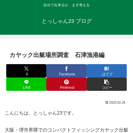
自分で出来るか、まず考える
とっしゃん23 ブログ
カヤック出艇場所調査 石津漁港編
X
Facebook
はてブ
LINE
Pinterest
コピー
2020.02.28
こんにちは。とっしゃん23です。
大阪・堺市界隈でのコンパクトフィッシングカヤック出艇