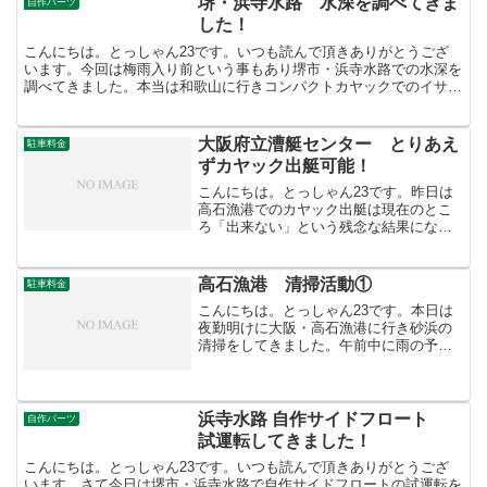
堺・浜寺水路 水深を調べてきま
自作パーツ
した！
こんにちは。とっしゃん23です。いつも読んで頂きありがとうござ
います。今回は梅雨入り前という事もあり堺市・浜寺水路での水深を
調べてきました。本当は和歌山に行きコンパクトカヤックでのイサキ
を釣りたかったのですが、寝坊してしまい朝マズメのタイミ...
大阪府立漕艇センター とりあえ
駐車料金
ずカヤック出艇可能！
こんにちは。とっしゃん23です。昨日は
高石漁港でのカヤック出艇は現在のとこ
ろ「出来ない」という残念な結果になっ
てしまいましたが、ダメ元で高石漁港の
浜寺水路を挟んで向かい側に所在する
「大阪府立漕艇センター」にカヤックの
高石漁港 清掃活動①
駐車料金
出艇が出来るかどうかを問...
こんにちは。とっしゃん23です。本日は
夜勤明けに大阪・高石漁港に行き砂浜の
清掃をしてきました。午前中に雨の予報
のため、少量ですが砂浜のゴミを拾って
来ました。堺市近くでカヤックの出艇が
出来る可能性が有る数少ない場所なので
大切にしていきたいと思...
浜寺水路 自作サイドフロート
自作パーツ
試運転してきました！
こんにちは。とっしゃん23です。いつも読んで頂きありがとうござ
います。さて今日は堺市・浜寺水路で自作サイドフロートの試運転を