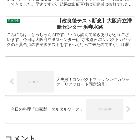
してきました。早速ですが、結果は出艇直後は安定感は抜群でしたが
何故か徐々に片方のサイドフロートがやけに沈み込んでいる...
【改良後テスト断念】大阪府立漕
駐車料金
艇センター 浜寺水路
こんにちは。とっしゃん23です。いつも読んで頂きありがとうござ
います。今日は大阪府立漕艇センター(浜寺水路)へコンパクトカヤッ
クの不具合点の改良後テストをするべく行って来たのですが、月曜日
は休所日なので利用者はいないはずと思っていました。駐...
大失敗！コンパクトフィッシングカヤッ
ク リアフロート固定治具！
今日の料理「自家製 タルタルソース」
コメント